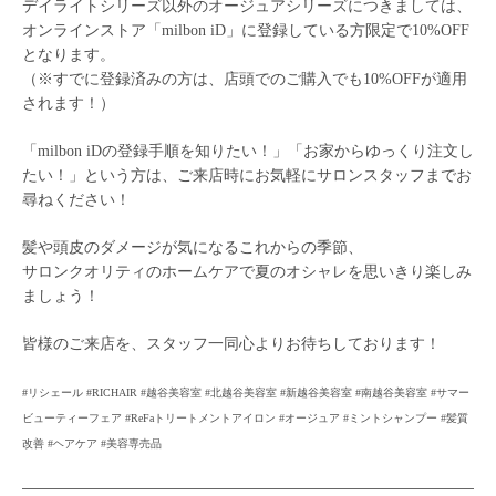
デイライトシリーズ以外のオージュアシリーズにつきましては、
オンラインストア「milbon iD」に登録している方限定で10%OFF
となります。
（※すでに登録済みの方は、店頭でのご購入でも10%OFFが適用
されます！）
「milbon iDの登録手順を知りたい！」「お家からゆっくり注文し
たい！」という方は、ご来店時にお気軽にサロンスタッフまでお
尋ねください！
髪や頭皮のダメージが気になるこれからの季節、
サロンクオリティのホームケアで夏のオシャレを思いきり楽しみ
ましょう！
皆様のご来店を、スタッフ一同心よりお待ちしております！
#リシェール #RICHAIR #越谷美容室 #北越谷美容室 #新越谷美容室 #南越谷美容室 #サマー
ビューティーフェア #ReFaトリートメントアイロン #オージュア #ミントシャンプー #髪質
改善 #ヘアケア #美容専売品