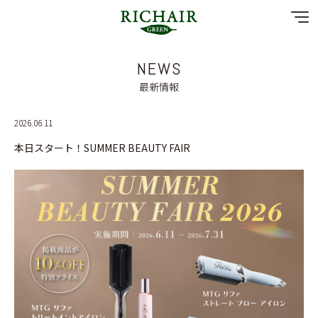
NEWS
NEWS
最新情報
SPECIAL MENU
2026.06.11
本日スタート！SUMMER BEAUTY FAIR
MENU
SHOP & STAFF
COUPON
GALLERY
RECRUIT