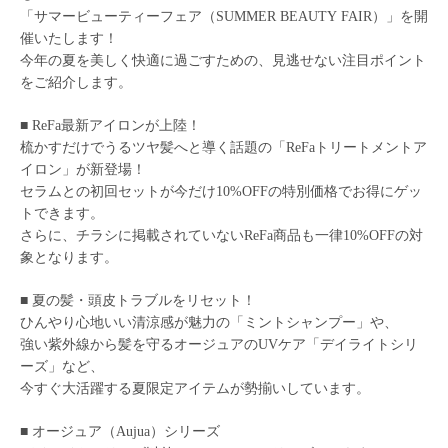
「サマービューティーフェア（SUMMER BEAUTY FAIR）」を開
催いたします！
今年の夏を美しく快適に過ごすための、見逃せない注目ポイント
をご紹介します。
■ ReFa最新アイロンが上陸！
梳かすだけでうるツヤ髪へと導く話題の「ReFaトリートメントア
イロン」が新登場！
セラムとの初回セットが今だけ10%OFFの特別価格でお得にゲッ
トできます。
さらに、チラシに掲載されていないReFa商品も一律10%OFFの対
象となります。
■ 夏の髪・頭皮トラブルをリセット！
ひんやり心地いい清涼感が魅力の「ミントシャンプー」や、
強い紫外線から髪を守るオージュアのUVケア「デイライトシリ
ーズ」など、
今すぐ大活躍する夏限定アイテムが勢揃いしています。
■ オージュア（Aujua）シリーズ